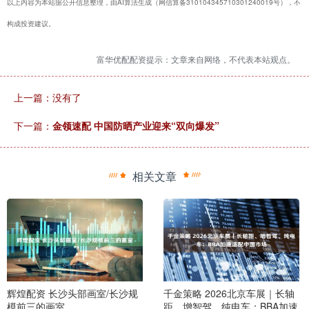
以上内容为本站据公开信息整理，由AI算法生成（网信算备310104345710301240019号），不
构成投资建议。
富华优配配资提示：文章来自网络，不代表本站观点。
上一篇：没有了
下一篇：
金领速配 中国防晒产业迎来“双向爆发”
相关文章
辉煌配资 长沙头部画室/长沙规
千金策略 2026北京车展｜长轴
模前三的画室
距、增智驾、纯电车：BBA加速