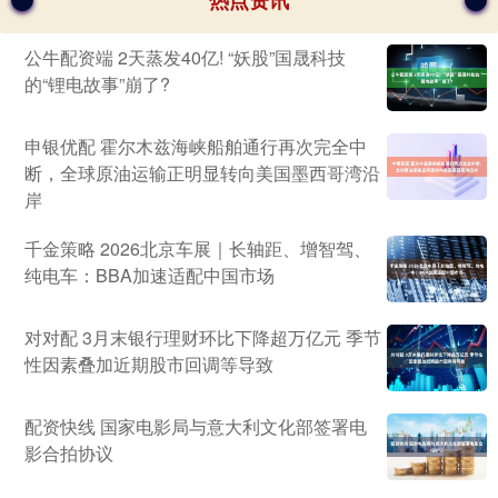
热点资讯
公牛配资端 2天蒸发40亿! “妖股”国晟科技
的“锂电故事”崩了?
申银优配 霍尔木兹海峡船舶通行再次完全中
断，全球原油运输正明显转向美国墨西哥湾沿
岸
千金策略 2026北京车展｜长轴距、增智驾、
纯电车：BBA加速适配中国市场
对对配 3月末银行理财环比下降超万亿元 季节
性因素叠加近期股市回调等导致
配资快线 国家电影局与意大利文化部签署电
影合拍协议