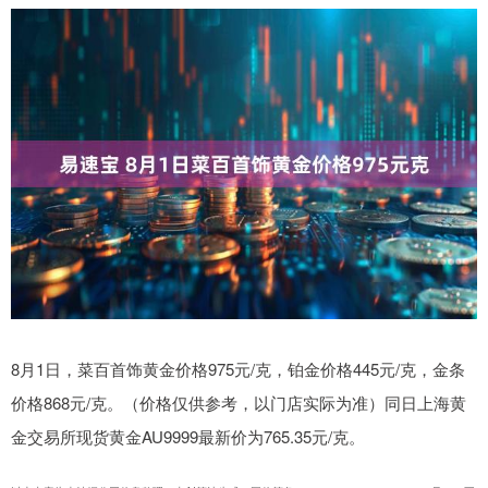
8月1日，菜百首饰黄金价格975元/克，铂金价格445元/克，金条
价格868元/克。（价格仅供参考，以门店实际为准）同日上海黄
金交易所现货黄金AU9999最新价为765.35元/克。