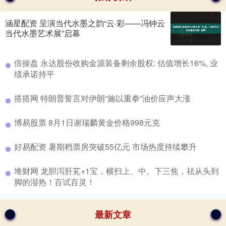
涵星配资 呈演当代水墨之韵“云·彩——冯钟云
当代水墨艺术展”启幕
​倍操盘 永达股份收购金源装备剩余股权: 估值增长16%, 业
绩承诺持平
​搭搭网 特朗普誓言对伊朗“施以重拳”油价应声大涨
​博易股票 8月1日谢瑞麟黄金价格998元克
​好易配资 暑期档票房突破55亿元 市场热度持续攀升
​堆财网 龙胆泻肝芄+1宝，横扫上、中、下三焦，祛从头到
脚的湿热！百试百灵！
最新文章