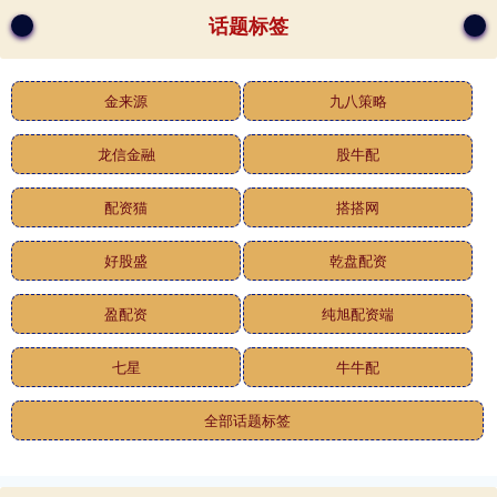
话题标签
金来源
九八策略
龙信金融
股牛配
配资猫
搭搭网
好股盛
乾盘配资
盈配资
纯旭配资端
七星
牛牛配
全部话题标签