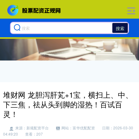
搜索
堆财网 龙胆泻肝芄+1宝，横扫上、中、
下三焦，祛从头到脚的湿热！百试百
灵！
来源：新规配资平台
网站：富华优配配资
日期：2026-03-30
04:49:20
查看：207