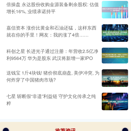
倍操盘 永达股份收购金源装备剩余股权: 估值
增长16%, 业绩承诺持平
嘉信资本 涨价比黄金和石油还猛，这样东西
就在你的手里！网友：我的涨了4倍……
科创之星 长进光子通过注册：年营收2.5亿净
利9564万 华为是股东 武汉将新增一家IPO
送钱宝 1斤4块钱! 猪价彻底崩盘, 美伊冲突, 为
何炸穿了中国猪肉市场?
七星 斩断假“非遗”利益链 守护文化传承之纯
粹
推荐资讯