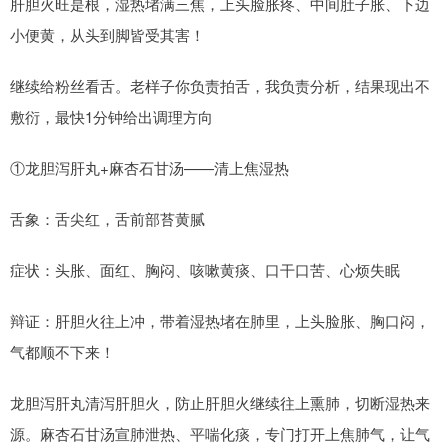
肝胆火旺是根，湿热堵满三焦，上头脸胀疼、中间肚子胀、下边
小便黄，从头到脚皆受其害！
继续给粉丝看舌。老样子你负责拍舌，我负责分析，结果现出不
敷衍，最快1分钟给出调理方向
①龙胆泻肝丸+麻杏石甘汤——清上焦湿热
舌象：舌尖红，舌前部苔黄腻
症状：头胀、面红、胸闷、咳嗽黄痰、口干口苦、心烦失眠
辩证：肝胆火往上冲，带着湿热堵在肺里，上头脸胀、胸口闷，
气都顺不下来！
龙胆泻肝丸清泻肝胆火，防止肝胆火继续往上熏肺，切断湿热来
源。麻杏石甘汤宣肺泄热、平喘化痰，专门打开上焦肺气，让气