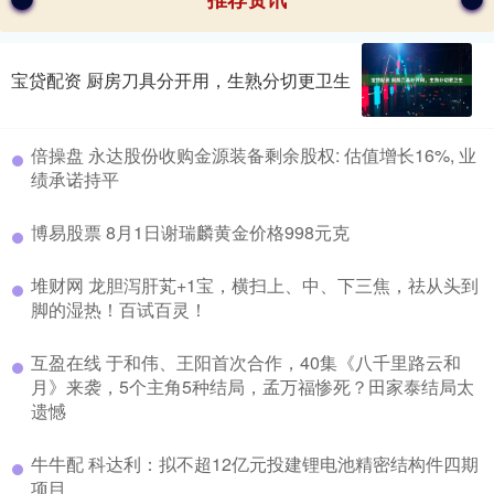
宝贷配资 厨房刀具分开用，生熟分切更卫生
倍操盘 永达股份收购金源装备剩余股权: 估值增长16%, 业
绩承诺持平
博易股票 8月1日谢瑞麟黄金价格998元克
堆财网 龙胆泻肝芄+1宝，横扫上、中、下三焦，祛从头到
脚的湿热！百试百灵！
互盈在线 于和伟、王阳首次合作，40集《八千里路云和
月》来袭，5个主角5种结局，孟万福惨死？田家泰结局太
遗憾
牛牛配 科达利：拟不超12亿元投建锂电池精密结构件四期
项目