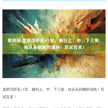
龙胆泻肝芄+1宝，横扫上、中、下三焦，祛从头到脚的湿热！百
试百灵！