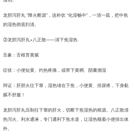
龙胆泻肝丸 “降火断源”，连朴饮 “化湿畅中”，一清一疏，把中焦
的湿热彻底扫清。
③龙胆泻肝丸+八正散——清下焦湿热
舌象：舌根苔黄腻
症状：小便短黄、灼热疼痛，或带下黄稠、阴囊潮湿
辩证：肝胆火往下窜，湿热堵在下焦，小便黄、排尿疼，下身黏
腻不舒服！
龙胆泻肝丸压制往下窜的肝火，切断下焦湿热的根源。八正散清
热泻火、利水通淋，专门通利下焦水道，让湿热顺着小便排出体
外。