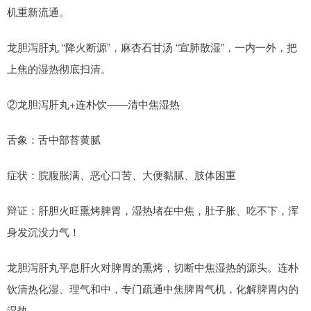
机重新流通。
龙胆泻肝丸 “降火断源”，麻杏石甘汤 “宣肺散湿”，一内一外，把
上焦的湿热彻底扫清。
②龙胆泻肝丸+连朴饮——清中焦湿热
舌象：舌中部苔黄腻
症状：脘腹胀满、恶心口苦、大便黏腻、肢体困重
辩证：肝胆火旺熏烤脾胃，湿热堵在中焦，肚子胀、吃不下，浑
身发沉没力气！
龙胆泻肝丸平息肝火对脾胃的熏烤，切断中焦湿热的源头。连朴
饮清热化湿、理气和中，专门疏通中焦脾胃气机，化解脾胃内的
湿热。