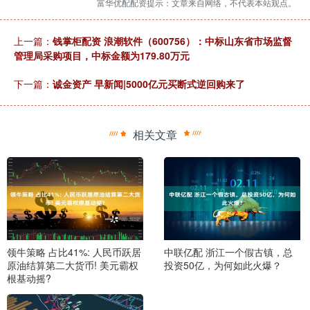
富华优配配资提示：文章来自网络，不代表本站观点。
上一篇：
钱掌柜配资 浪潮软件（600756）：中标山东省市场监督
管理局采购项目，中标金额为179.80万元
下一篇：
诚金资产 早新闻|5000亿元买断式逆回购来了
相关文章
领牛策略 占比41%: 人民币跃居
中联亿配 浙江一个假古镇，总
原油结算第二大货币! 美元霸权
投资50亿，为何如此火爆？
根基动摇?