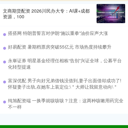
文商期货配资 2026川民办大专：AI课+成都
资源，100
搭搭网 特朗普誓言对伊朗“施以重拳”油价应声大涨
好易配资 暑期档票房突破55亿元 市场热度持续攀升
永崋证券 明星基金经理任相栋“告别”兴证全球，公募平台
化转型提速
富深优配 男子向好兄弟借钱没借到,妻子出面借却成功了!
怀疑妻子出轨,在她车上装定位:\＂大师让我留意动向\＂
纯旭配资端 一换季就咳咳咳？注意：这两种咳嗽用药完全
不一样