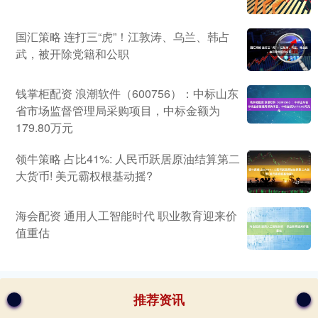
国汇策略 连打三“虎”！江敦涛、乌兰、韩占
武，被开除党籍和公职
钱掌柜配资 浪潮软件（600756）：中标山东
省市场监督管理局采购项目，中标金额为
179.80万元
领牛策略 占比41%: 人民币跃居原油结算第二
大货币! 美元霸权根基动摇?
海会配资 通用人工智能时代 职业教育迎来价
值重估
推荐资讯