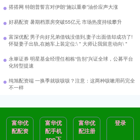
搭搭网 特朗普誓言对伊朗“施以重拳”油价应声大涨
好易配资 暑期档票房突破55亿元 市场热度持续攀升
富深优配 男子向好兄弟借钱没借到,妻子出面借却成功了!
怀疑妻子出轨,在她车上装定位:\＂大师让我留意动向\＂
永崋证券 明星基金经理任相栋“告别”兴证全球，公募平台
化转型提速
纯旭配资端 一换季就咳咳咳？注意：这两种咳嗽用药完全
不一样
富华优
富华优
富华优
登录
配配资
配手机
配注册
app下