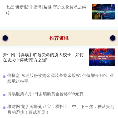
七星 斩断假“非遗”利益链 守护文化传承之纯
粹
推荐资讯
资生网 【荐读】临危受命的厦大校长，如何
在战火中铸就“南方之强”
倍操盘 永达股份收购金源装备剩余股权: 估值增长16%, 业
绩承诺持平
博易股票 8月1日谢瑞麟黄金价格998元克
堆财网 龙胆泻肝芄+1宝，横扫上、中、下三焦，祛从头到
脚的湿热！百试百灵！