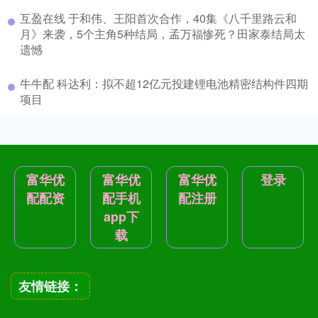
互盈在线 于和伟、王阳首次合作，40集《八千里路云和
月》来袭，5个主角5种结局，孟万福惨死？田家泰结局太
遗憾
牛牛配 科达利：拟不超12亿元投建锂电池精密结构件四期
项目
富华优
富华优
富华优
登录
配配资
配手机
配注册
app下
载
友情链接：