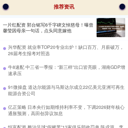
推荐资讯
一片红配资 郭台铭写6千字碑文悼慈母！曝曾
馨莹因母亲一句话，点头同意嫁他
兴华配资 就业率TOP20专业出炉！缺口百万、月薪破万，
26届考生报考对照选
牛8速配 中三省一季报：“新三样”出口皆亮眼，湖南GDP增
速承压
91微操盘 道达尔能源与马斯达尔成立22亿美元亚洲可再生
能源合资公司
亿正策略 日本央行如期维持利率不变，下调2026财年核心
通胀预测，高田创异议加息
恒富配资 整治足球“假赌黑”13家俱乐部收罚单 陈戌源、李