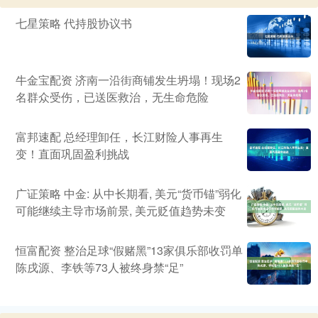
七星策略 代持股协议书
牛金宝配资 济南一沿街商铺发生坍塌！现场2
名群众受伤，已送医救治，无生命危险
富邦速配 总经理卸任，长江财险人事再生
变！直面巩固盈利挑战
广证策略 中金: 从中长期看, 美元“货币锚”弱化
可能继续主导市场前景, 美元贬值趋势未变
恒富配资 整治足球“假赌黑”13家俱乐部收罚单
陈戌源、李铁等73人被终身禁“足”