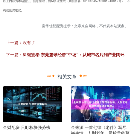
以上内容为本站据公开信息整理，由AI算法生成（网信算备310104345710301240019号），不
构成投资建议。
富华优配配资提示：文章来自网络，不代表本站观点。
上一篇：没有了
下一篇：
科银宏泰 东莞篮球经济“中场”：从城市名片到产业闭环
相关文章
金财配资 只盯板块强势榜
金来源 一首七律《老伴》写尽
半生情，人到老年，最珍贵的莫