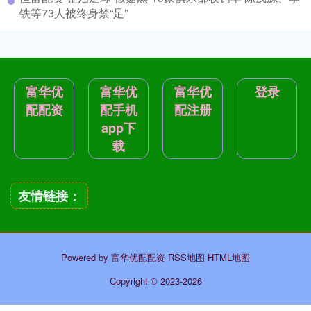
铁等73人被终身禁“足”
富华优
富华优
富华优
登录
配配资
配手机
配注册
app下
载
友情链接：
Powered by
富华优配配资
RSS地图
HTML地图
Copyright
© 2023-2026